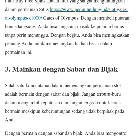
Fitur Buy Free Spins adalah fitur yang sangat menguntungkan
dalam permainan Situs
https://www.pedulilindungi.id/slot-gates-
of-olympus-x1000/
Gates of Olympus. Dengan membeli putaran
bonus langsung, Anda bisa langsung masuk ke putaran bonus
tanpa perlu menunggu. Dengan begitu, Anda bisa meningkatkan
peluang Anda untuk memenangkan hadiah besar dalam
permainan ini.
3. Mainkan dengan Sabar dan Bijak
Salah satu kunci utama dalam memenangkan permainan slot
adalah bermain dengan sabar dan bijak. Jangan terburu-buru
dalam mengambil keputusan dan jangan tergoda untuk terus
bermain meskipun keberuntungan sedang tidak berpihak pada
Anda.
Dengan bermain dengan sabar dan bijak, Anda bisa mengontrol