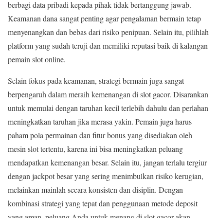
berbagi data pribadi kepada pihak tidak bertanggung jawab.
Keamanan dana sangat penting agar pengalaman bermain tetap
menyenangkan dan bebas dari risiko penipuan. Selain itu, pilihlah
platform yang sudah teruji dan memiliki reputasi baik di kalangan
pemain slot online.
Selain fokus pada keamanan, strategi bermain juga sangat
berpengaruh dalam meraih kemenangan di slot gacor. Disarankan
untuk memulai dengan taruhan kecil terlebih dahulu dan perlahan
meningkatkan taruhan jika merasa yakin. Pemain juga harus
paham pola permainan dan fitur bonus yang disediakan oleh
mesin slot tertentu, karena ini bisa meningkatkan peluang
mendapatkan kemenangan besar. Selain itu, jangan terlalu tergiur
dengan jackpot besar yang sering menimbulkan risiko kerugian,
melainkan mainlah secara konsisten dan disiplin. Dengan
kombinasi strategi yang tepat dan penggunaan metode deposit
yang aman, peluang Anda untuk menang di slot gacor akan