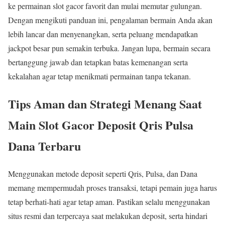
ke permainan slot gacor favorit dan mulai memutar gulungan.
Dengan mengikuti panduan ini, pengalaman bermain Anda akan
lebih lancar dan menyenangkan, serta peluang mendapatkan
jackpot besar pun semakin terbuka. Jangan lupa, bermain secara
bertanggung jawab dan tetapkan batas kemenangan serta
kekalahan agar tetap menikmati permainan tanpa tekanan.
Tips Aman dan Strategi Menang Saat
Main Slot Gacor Deposit Qris Pulsa
Dana Terbaru
Menggunakan metode deposit seperti Qris, Pulsa, dan Dana
memang mempermudah proses transaksi, tetapi pemain juga harus
tetap berhati-hati agar tetap aman. Pastikan selalu menggunakan
situs resmi dan terpercaya saat melakukan deposit, serta hindari