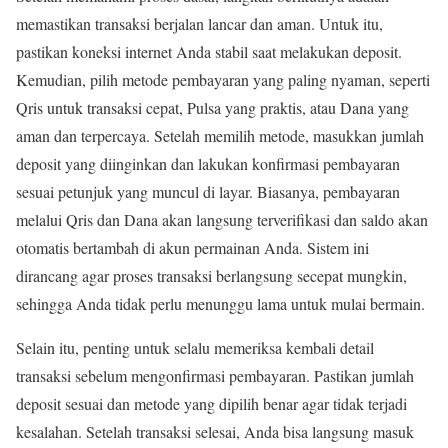
memastikan transaksi berjalan lancar dan aman. Untuk itu,
pastikan koneksi internet Anda stabil saat melakukan deposit.
Kemudian, pilih metode pembayaran yang paling nyaman, seperti
Qris untuk transaksi cepat, Pulsa yang praktis, atau Dana yang
aman dan terpercaya. Setelah memilih metode, masukkan jumlah
deposit yang diinginkan dan lakukan konfirmasi pembayaran
sesuai petunjuk yang muncul di layar. Biasanya, pembayaran
melalui Qris dan Dana akan langsung terverifikasi dan saldo akan
otomatis bertambah di akun permainan Anda. Sistem ini
dirancang agar proses transaksi berlangsung secepat mungkin,
sehingga Anda tidak perlu menunggu lama untuk mulai bermain.
Selain itu, penting untuk selalu memeriksa kembali detail
transaksi sebelum mengonfirmasi pembayaran. Pastikan jumlah
deposit sesuai dan metode yang dipilih benar agar tidak terjadi
kesalahan. Setelah transaksi selesai, Anda bisa langsung masuk