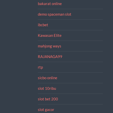
bakarat online
demo spaceman slot
ibcbet
Kawasan Elite
mahjong ways
RAJANAGA99
rtp
sicbo online
slot 10ribu
slot bet 200
slot gacor