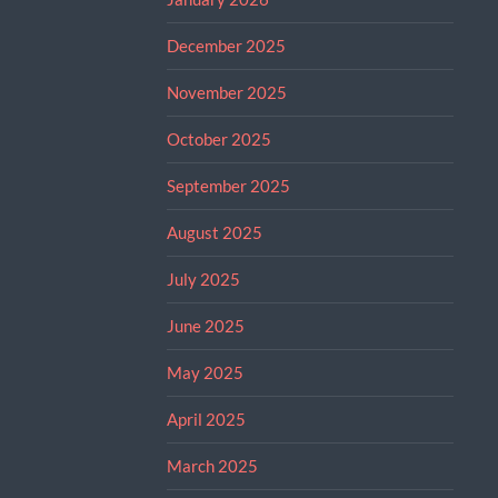
December 2025
November 2025
October 2025
September 2025
August 2025
July 2025
June 2025
May 2025
April 2025
March 2025