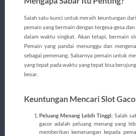
Mengapa Sabar Itu Penting?
Salah satu kunci untuk meraih keuntungan dari
pemain yang bermain dengan tergesa-gesa dan
dalam waktu singkat. Akan tetapi, bermain slo
Pemain yang pandai menunggu dan mengenal
sebagai pemenang. Sabarnya pemain untuk men
yang tepat pada waktu yang tepat bisa beruju
besar.
Keuntungan Mencari Slot Gaco
Peluang Menang Lebih Tinggi
: Salah s
gacor adalah peluang menang yang lebi
memberikan kemenangan kepada pemai