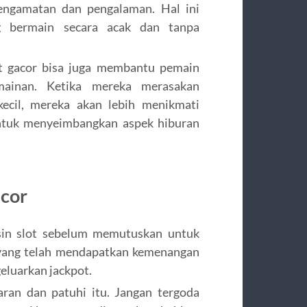
pengamatan dan pengalaman. Hal ini
g bermain secara acak dan tanpa
ot gacor bisa juga membantu pemain
ainan. Ketika mereka merasakan
ecil, mereka akan lebih menikmati
untuk menyeimbangkan aspek hiburan
acor
esin slot sebelum memutuskan untuk
yang telah mendapatkan kemenangan
eluarkan jackpot.
aran dan patuhi itu. Jangan tergoda