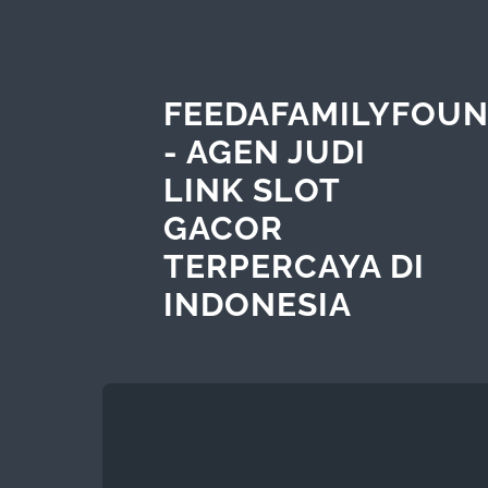
FEEDAFAMILYFOUN
- AGEN JUDI
LINK SLOT
GACOR
TERPERCAYA DI
INDONESIA