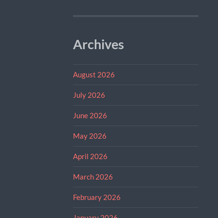
Archives
August 2026
July 2026
June 2026
May 2026
April 2026
March 2026
February 2026
January 2026