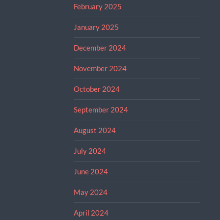
February 2025
January 2025
December 2024
November 2024
October 2024
September 2024
August 2024
July 2024
June 2024
May 2024
April 2024