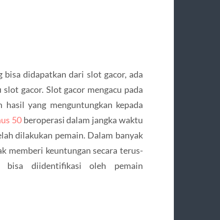
bisa didapatkan dari slot gacor, ada
 slot gacor. Slot gacor mengacu pada
an hasil yang menguntungkan kepada
nus 50
beroperasi dalam jangka waktu
telah dilakukan pemain. Dalam banyak
ak memberi keuntungan secara terus-
bisa diidentifikasi oleh pemain