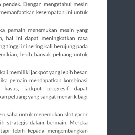
ka pendek. Dengan mengetahui mesin
 memanfaatkan kesempatan ini untuk
ika pemain menemukan mesin yang
, hal ini dapat meningkatkan rasa
g tinggi ini sering kali berujung pada
mikian, lebih banyak peluang untuk
 kali memiliki jackpot yang lebih besar.
etika pemain mendapatkan kombinasi
kasus, jackpot progresif dapat
n peluang yang sangat menarik bagi
berusaha untuk menemukan slot gacor
ih strategis dalam bermain. Mereka
etapi lebih kepada mengembangkan