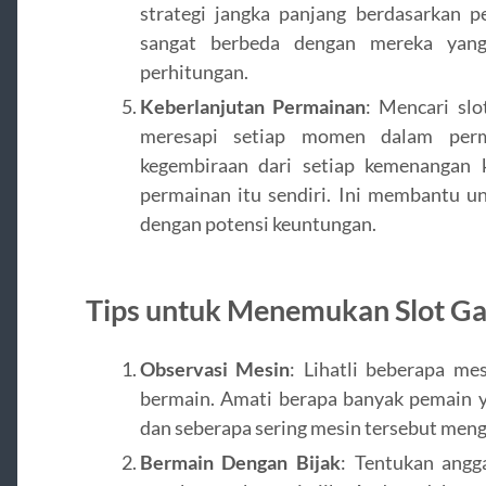
strategi jangka panjang berdasarkan 
sangat berbeda dengan mereka yan
perhitungan.
Keberlanjutan Permainan
: Mencari sl
meresapi setiap momen dalam perm
kegembiraan dari setiap kemenangan k
permainan itu sendiri. Ini membantu 
dengan potensi keuntungan.
Tips untuk Menemukan Slot G
Observasi Mesin
: Lihatli beberapa m
bermain. Amati berapa banyak pemain 
dan seberapa sering mesin tersebut meng
Bermain Dengan Bijak
: Tentukan angg