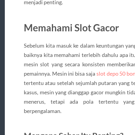
menjadi penting.
Memahami Slot Gacor
Sebelum kita masuk ke dalam keuntungan yang 
baiknya kita memahami terlebih dahulu apa itu
mesin slot yang secara konsisten memberik
pemainnya. Mesin ini bisa saja
slot depo 50 bo
tertentu atau setelah sejumlah putaran yang 
kasus, mesin yang dianggap gacor mungkin tid
menerus, tetapi ada pola tertentu yang 
berpengalaman.