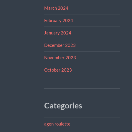
March 2024
February 2024
January 2024
December 2023
November 2023
October 2023
Categories
agen roulette