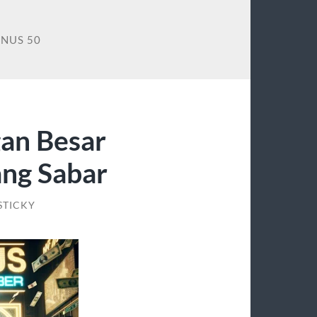
ONUS 50
gan Besar
ng Sabar
STICKY