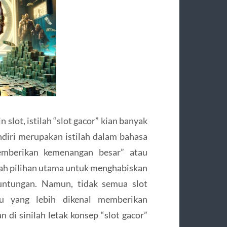
slot, istilah “slot gacor” kian banyak
ndiri merupakan istilah dalam bahasa
memberikan kemenangan besar” atau
alah pilihan utama untuk menghabiskan
ntungan. Namun, tidak semua slot
tu yang lebih dikenal memberikan
n di sinilah letak konsep “slot gacor”