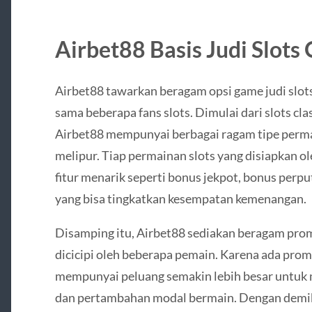
Airbet88 Basis Judi Slots
Airbet88 tawarkan beragam opsi game judi slots
sama beberapa fans slots. Dimulai dari slots clas
Airbet88 mempunyai berbagai ragam tipe perma
melipur. Tiap permainan slots yang disiapkan o
fitur menarik seperti bonus jekpot, bonus perput
yang bisa tingkatkan kesempatan kemenangan.
Disamping itu, Airbet88 sediakan beragam prom
dicicipi oleh beberapa pemain. Karena ada prom
mempunyai peluang semakin lebih besar untuk
dan pertambahan modal bermain. Dengan demik