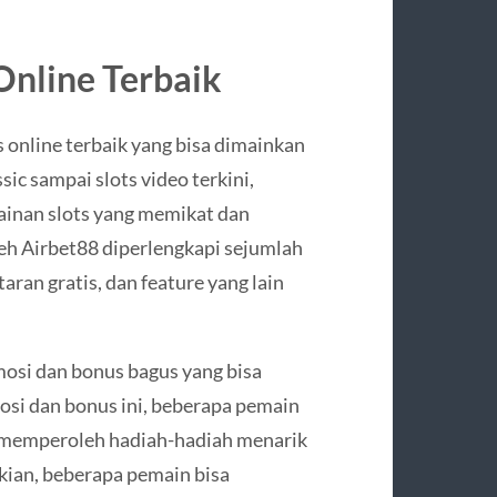
 Online Terbaik
 online terbaik yang bisa dimainkan
sic sampai slots video terkini,
inan slots yang memikat dan
leh Airbet88 diperlengkapi sejumlah
aran gratis, dan feature yang lain
osi dan bonus bagus yang bisa
osi dan bonus ini, beberapa pemain
 memperoleh hadiah-hadiah menarik
ian, beberapa pemain bisa