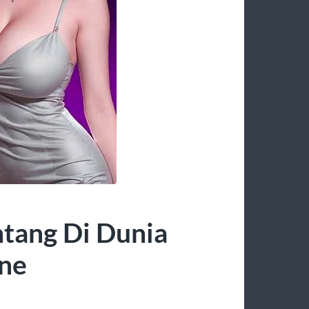
ntang Di Dunia
ine