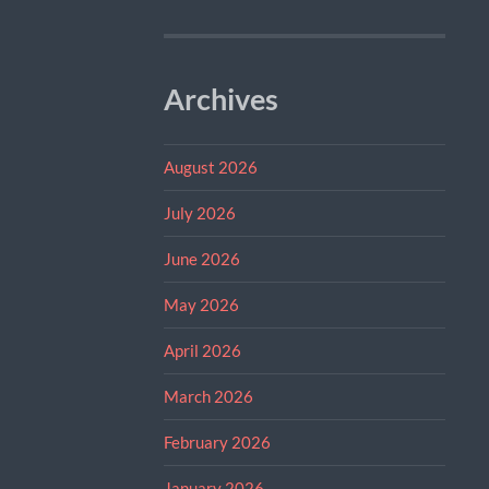
Archives
August 2026
July 2026
June 2026
May 2026
April 2026
March 2026
February 2026
January 2026