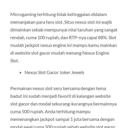
Microgaming terhitung tidak ketinggalan didalam
memanjakan para fans slot. Situs nexus slot ini wajib
dimainkan sebab mempunyai nilai taruhan yang sangat
rendah, cuma 100 rupiah, dan RTP-nya capai 88%. Slot
mudah jackpot nexus engine ini mampu kamu mainkan
di website slot gacor mudah menang Nexus Engine
Slot.
Nexus Slot Gacor Joker Jewels
Permainan nexus slot seru bersama dengan tema
badut ini sudah menjadi favorit di kalangan website
slot gacor dan modal sekurang-kurangnya bermainnya
cuma 500 rupiah. Anda terhitung mampu
memenangkan jackpot sampai 1 juta bersama dengan
modal awal cuma 500 rupiah sebab website slot gacor