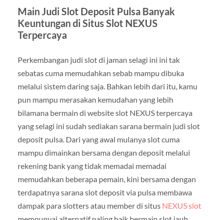
Main Judi Slot Deposit Pulsa Banyak
Keuntungan di Situs Slot NEXUS
Terpercaya
Perkembangan judi slot di jaman selagi ini ini tak
sebatas cuma memudahkan sebab mampu dibuka
melalui sistem daring saja. Bahkan lebih dari itu, kamu
pun mampu merasakan kemudahan yang lebih
bilamana bermain di website slot NEXUS terpercaya
yang selagi ini sudah sediakan sarana bermain judi slot
deposit pulsa. Dari yang awal mulanya slot cuma
mampu dimainkan bersama dengan deposit melalui
rekening bank yang tidak memadai memadai
memudahkan beberapa pemain, kini bersama dengan
terdapatnya sarana slot deposit via pulsa membawa
dampak para slotters atau member di situs
NEXUS slot
mempunyai alternatif paling baik bermain slot jauh