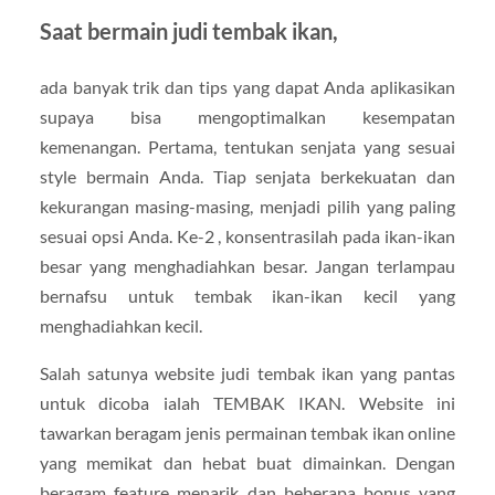
Saat bermain judi tembak ikan,
ada banyak trik dan tips yang dapat Anda aplikasikan
supaya bisa mengoptimalkan kesempatan
kemenangan. Pertama, tentukan senjata yang sesuai
style bermain Anda. Tiap senjata berkekuatan dan
kekurangan masing-masing, menjadi pilih yang paling
sesuai opsi Anda. Ke-2 , konsentrasilah pada ikan-ikan
besar yang menghadiahkan besar. Jangan terlampau
bernafsu untuk tembak ikan-ikan kecil yang
menghadiahkan kecil.
Salah satunya website judi tembak ikan yang pantas
untuk dicoba ialah TEMBAK IKAN. Website ini
tawarkan beragam jenis permainan tembak ikan online
yang memikat dan hebat buat dimainkan. Dengan
beragam feature menarik dan beberapa bonus yang