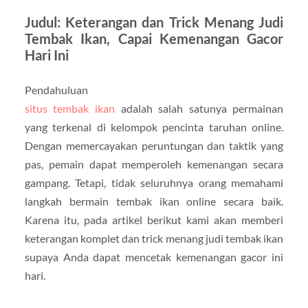
Judul: Keterangan dan Trick Menang Judi
Tembak Ikan, Capai Kemenangan Gacor
Hari Ini
Pendahuluan
situs tembak ikan
adalah salah satunya permainan
yang terkenal di kelompok pencinta taruhan online.
Dengan memercayakan peruntungan dan taktik yang
pas, pemain dapat memperoleh kemenangan secara
gampang. Tetapi, tidak seluruhnya orang memahami
langkah bermain tembak ikan online secara baik.
Karena itu, pada artikel berikut kami akan memberi
keterangan komplet dan trick menang judi tembak ikan
supaya Anda dapat mencetak kemenangan gacor ini
hari.