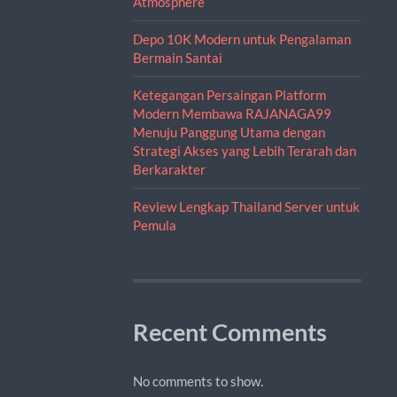
Atmosphere
Depo 10K Modern untuk Pengalaman
Bermain Santai
Ketegangan Persaingan Platform
Modern Membawa RAJANAGA99
Menuju Panggung Utama dengan
Strategi Akses yang Lebih Terarah dan
Berkarakter
Review Lengkap Thailand Server untuk
Pemula
Recent Comments
No comments to show.