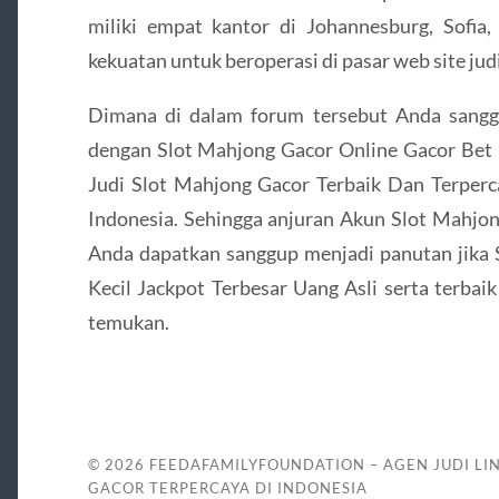
miliki empat kantor di Johannesburg, Sofia
kekuatan untuk beroperasi di pasar web site jud
Dimana di dalam forum tersebut Anda sanggu
dengan Slot Mahjong Gacor Online Gacor Bet M
Judi Slot Mahjong Gacor Terbaik Dan Terperc
Indonesia. Sehingga anjuran Akun Slot Mahjo
Anda dapatkan sanggup menjadi panutan jika 
Kecil Jackpot Terbesar Uang Asli serta terbai
temukan.
© 2026
FEEDAFAMILYFOUNDATION – AGEN JUDI LIN
GACOR TERPERCAYA DI INDONESIA