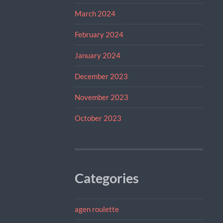
March 2024
February 2024
January 2024
December 2023
November 2023
October 2023
Categories
agen roulette