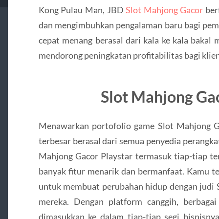
Kong Pulau Man, JBD
Slot Mahjong Gacor
ber
dan mengimbuhkan pengalaman baru bagi pemai
cepat menang berasal dari kala ke kala bakal
mendorong peningkatan profitabilitas bagi klie
Slot Mahjong Gac
Menawarkan portofolio game Slot Mahjong G
terbesar berasal dari semua penyedia perangkat 
Mahjong Gacor Playstar termasuk tiap-tiap 
banyak fitur menarik dan bermanfaat. Kamu 
untuk membuat perubahan hidup dengan judi S
mereka. Dengan platform canggih, berbagai
dimasukkan ke dalam tiap-tiap segi bisnisny