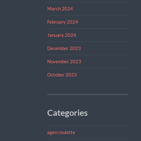
March 2024
February 2024
January 2024
December 2023
November 2023
October 2023
Categories
agen roulette