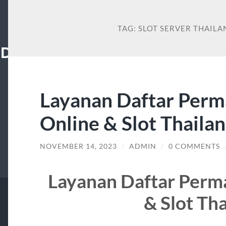
TAG:
SLOT SERVER THAIL
DATION
Layanan Daftar Perm
Online & Slot Thaila
NOVEMBER 14, 2023
/
ADMIN
/
0 COMMENTS
Layanan Daftar Perma
& Slot Th