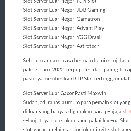
Slot Server Luar Negeri ION Slot
Slot Server Luar Negeri JDB Gaming
Slot Server Luar Negeri Gamatron
Slot Server Luar Negeri Advant Play
Slot Server Luar Negeri YGG Drasil
Slot Server Luar Negeri Astrotech
Sebelum anda merasa bermain kami menjelaskan
paling baru 2022 terpopuler dan paling kera
pastinya memberikan RTP Slot tertinggi muda
Slot Server Luar Gacor Pasti Maxwin
Sudah jadi rahasia umum para pemain slot yang 
di luar yang banyak digunakan para penjaja
slo
selanjutnya tidak akan kami pakai karena Slot
slot gacor, melainkan inginkan invite slot an