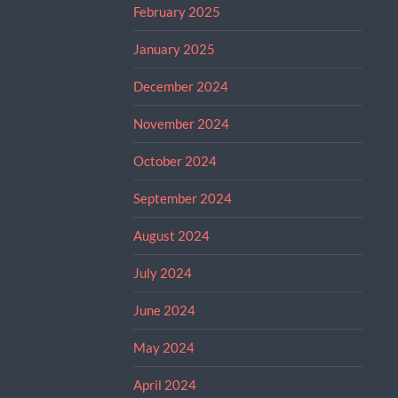
February 2025
January 2025
December 2024
November 2024
October 2024
September 2024
August 2024
July 2024
June 2024
May 2024
April 2024