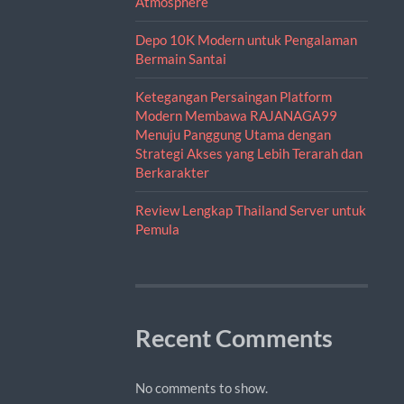
Atmosphere
Depo 10K Modern untuk Pengalaman
Bermain Santai
Ketegangan Persaingan Platform
Modern Membawa RAJANAGA99
Menuju Panggung Utama dengan
Strategi Akses yang Lebih Terarah dan
Berkarakter
Review Lengkap Thailand Server untuk
Pemula
Recent Comments
No comments to show.