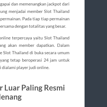
nggapai dan memenangkan jackpot dari
sung menjadai member Slot Thailand
 permainan. Pada tiap tiap permainan
ersama dengan totalitas yang besar.
nline terpercaya yaitu Slot Thailand
 yang akan member dapatkan. Dalam
ine Slot Thailand di buka secara umum
e yang tetap beroperasi 24 jam untuk
dialami player judi online.
er Luar Paling Resmi
enang