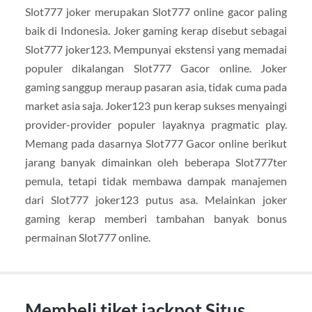
Slot777 joker merupakan Slot777 online gacor paling
baik di Indonesia. Joker gaming kerap disebut sebagai
Slot777 joker123. Mempunyai ekstensi yang memadai
populer dikalangan Slot777 Gacor online. Joker
gaming sanggup meraup pasaran asia, tidak cuma pada
market asia saja. Joker123 pun kerap sukses menyaingi
provider-provider populer layaknya pragmatic play.
Memang pada dasarnya Slot777 Gacor online berikut
jarang banyak dimainkan oleh beberapa Slot777ter
pemula, tetapi tidak membawa dampak manajemen
dari Slot777 joker123 putus asa. Melainkan joker
gaming kerap memberi tambahan banyak bonus
permainan Slot777 online.
Membeli tiket jackpot Situs