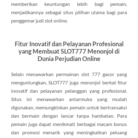
memberikan keuntungan lebih bagi pemain,
menjadikannya sebagai situs pilihan utama bagi para
penggemar judi slot online.
Fitur Inovatif dan Pelayanan Profesional
yang Membuat SLOT777 Menonjol di
Dunia Perjudian Online
Selain menawarkan permainan slot 777 gacor yang
menguntungkan, SLOT777 juga menonjol berkat fitur
inovatif dan pelayanan pelanggan yang profesional.
Situs ini menawarkan antarmuka yang mudah
digunakan, memungkinkan pemain untuk bertransaksi
dan bermain dengan lancar tanpa hambatan. Para
pemain juga dapat menikmati berbagai macam bonus
dan promosi menarik yang meningkatkan peluang