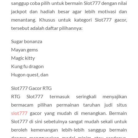
sanggup coba pilih untuk bermain Slot777 dengan nilai
jackpot dan hadiah besar agar lebih motivasi dan
menantang. Khusus untuk kategori Slot777 gacor,
tersebut adalah daftar pilihannya:
Sugar bonanza
Mayan gems
Magic kitty
Kung fu dragon
Hugon quest, dan
Slot777 Gacor RTG
RTG Slot777 termasuk seringkali menyajikan
bermacam pilihan permainan taruhan judi situs
slot777
gacor yang mudah di menangkan. Bermain
Slot777 di sini sebetulnya sangat mudah sekali untuk
beroleh kemenangan lebih-lebih sanggup bermain
dengan menggunakan modal minim atau seadanya.