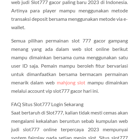
web judi Slot777 gacor paling baru 2023 di Indonesia.
Artinya para player mampu menggunakan metode
transaksi deposit bersama menggunakan metode via e-
wallet.
Semua pilihan permainan slot 777 gacor gampang
menang yang ada dalam web slot online berikut
mampu dimainkan bersama cuma menggunakan satu
user ID saja. Pemain mampu beroleh fitur bervariasi
untuk dimanfaatkan bersama bermacam permainan
menarik dalam web
mahjong slot
mampu dimainkan
melalui account vip slot777 gacor hari ini.
FAQ Situs Slot777 Login Sekarang
Saat bertaruh di Slot777, kalian tidak mesti cemas akan
mengalami kekalahan beruntun sebab kumpulan web
judi slot777 online terpercaya 2023 mempunyai
system fairplay pada setiap mesin slot. Situs slot777