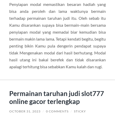
Penyiapan modal memastikan besaran hadiah yang
bisa anda peroleh dan lama waktunya bermain
terhadap permainan taruhan judi itu. Oleh sebab itu
Kamu disarankan supaya bisa bermain-main bersama
penyiapan modal yang memadai biar kemudian bisa
bermain makin lama lama. Tetapi kendati begitu, begitu
penting bikin Kamu pula dengerin pendapat supaya
tidak Mengenakan modal dari hasil berhutang. Modal
hasil utang ini bakal berefek dan tidak disarankan
apalagi terhitung bisa sebabkan Kamu kalah dan rugi.
Permainan taruhan judi slot777
online gacor terlengkap
OCTOBER 31, 2023
/
0 COMMENTS
/
STICKY