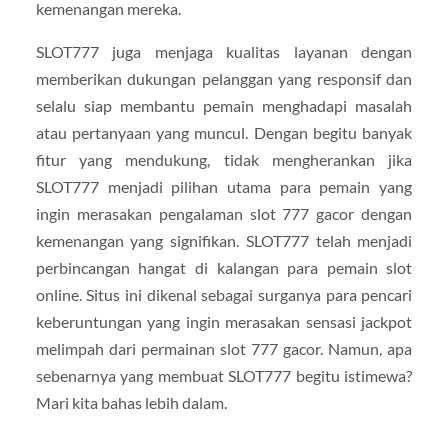
kemenangan mereka.
SLOT777 juga menjaga kualitas layanan dengan
memberikan dukungan pelanggan yang responsif dan
selalu siap membantu pemain menghadapi masalah
atau pertanyaan yang muncul. Dengan begitu banyak
fitur yang mendukung, tidak mengherankan jika
SLOT777 menjadi pilihan utama para pemain yang
ingin merasakan pengalaman slot 777 gacor dengan
kemenangan yang signifikan. SLOT777 telah menjadi
perbincangan hangat di kalangan para pemain slot
online. Situs ini dikenal sebagai surganya para pencari
keberuntungan yang ingin merasakan sensasi jackpot
melimpah dari permainan slot 777 gacor. Namun, apa
sebenarnya yang membuat SLOT777 begitu istimewa?
Mari kita bahas lebih dalam.