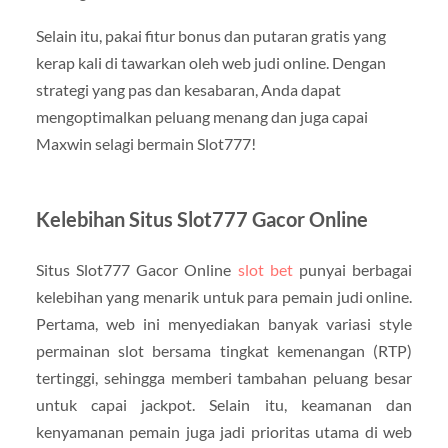
Selain itu, pakai fitur bonus dan putaran gratis yang
kerap kali di tawarkan oleh web judi online. Dengan
strategi yang pas dan kesabaran, Anda dapat
mengoptimalkan peluang menang dan juga capai
Maxwin selagi bermain Slot777!
Kelebihan Situs Slot777 Gacor Online
Situs Slot777 Gacor Online
slot bet
punyai berbagai
kelebihan yang menarik untuk para pemain judi online.
Pertama, web ini menyediakan banyak variasi style
permainan slot bersama tingkat kemenangan (RTP)
tertinggi, sehingga memberi tambahan peluang besar
untuk capai jackpot. Selain itu, keamanan dan
kenyamanan pemain juga jadi prioritas utama di web