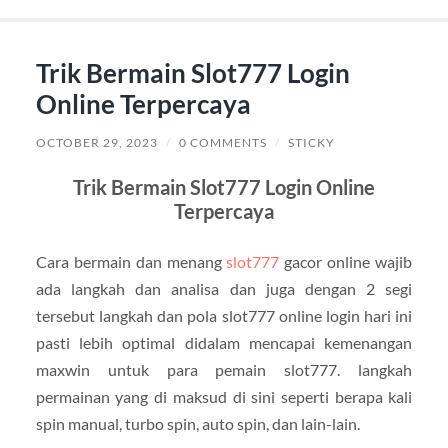
Trik Bermain Slot777 Login
Online Terpercaya
OCTOBER 29, 2023
/
0 COMMENTS
/
STICKY
Trik Bermain Slot777 Login Online
Terpercaya
Cara bermain dan menang
slot777
gacor online wajib
ada langkah dan analisa dan juga dengan 2 segi
tersebut langkah dan pola slot777 online login hari ini
pasti lebih optimal didalam mencapai kemenangan
maxwin untuk para pemain slot777. langkah
permainan yang di maksud di sini seperti berapa kali
spin manual, turbo spin, auto spin, dan lain-lain.