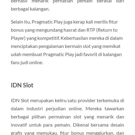
berhasil menarik perhatian pemain berasal dari
berbagai kalangan.
Selain itu, Pragmatic Play juga kerap kali merilis fitur
bonus yang mengundang hasrat dan RTP (Return to
Player) yang kompetitif. Keberhasilan mereka di dalam
menciptakan pengalaman bermain slot yang memikat
udah membuat Pragmatic Play jadi favorit di kalangan
fans judi online.
IDN Slot
IDN Slot merupakan keliru satu provider terkemuka di
dalam industri perjudian online. Mereka tawarkan
berbagai pilihan permainan slot yang menarik dan
inovatif untuk para pemain. Dikenal bersama desain
grafis yang memukau, fitur bonus menggiurkan, dan