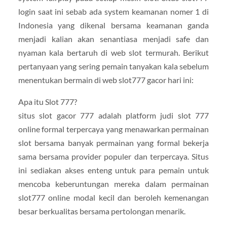
login saat ini sebab ada system keamanan nomer 1 di
Indonesia yang dikenal bersama keamanan ganda
menjadi kalian akan senantiasa menjadi safe dan
nyaman kala bertaruh di web slot termurah. Berikut
pertanyaan yang sering pemain tanyakan kala sebelum
menentukan bermain di web slot777 gacor hari ini:
Apa itu Slot 777?
situs slot gacor 777 adalah platform judi slot 777
online formal terpercaya yang menawarkan permainan
slot bersama banyak permainan yang formal bekerja
sama bersama provider populer dan terpercaya. Situs
ini sediakan akses enteng untuk para pemain untuk
mencoba keberuntungan mereka dalam permainan
slot777 online modal kecil dan beroleh kemenangan
besar berkualitas bersama pertolongan menarik.