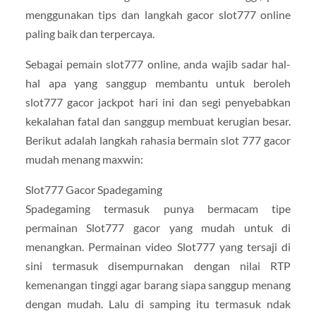
menggunakan tips dan langkah gacor slot777 online
paling baik dan terpercaya.
Sebagai pemain slot777 online, anda wajib sadar hal-
hal apa yang sanggup membantu untuk beroleh
slot777 gacor jackpot hari ini dan segi penyebabkan
kekalahan fatal dan sanggup membuat kerugian besar.
Berikut adalah langkah rahasia bermain slot 777 gacor
mudah menang maxwin:
Slot777 Gacor Spadegaming
Spadegaming termasuk punya bermacam tipe
permainan Slot777 gacor yang mudah untuk di
menangkan. Permainan video Slot777 yang tersaji di
sini termasuk disempurnakan dengan nilai RTP
kemenangan tinggi agar barang siapa sanggup menang
dengan mudah. Lalu di samping itu termasuk ndak