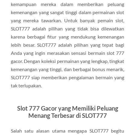
kemampuan mereka dalam memberikan peluang
kemenangan yang sangat tinggi dalam permainan slot
yang mereka tawarkan. Untuk banyak pemain slot,
SLOT777 adalah pilihan yang tidak bisa dilewatkan
karena berbagai fitur yang mendukung kemenangan
lebih besar. SLOT777 adalah pilihan yang tepat bagi
Anda yang ingin merasakan sensasi bermain slot 777
gacor. Dengan koleksi permainan yang lengkap, tingkat
kemenangan yang tinggi, dan berbagai bonus menarik,
SLOT777 siap memberikan pengalaman bermain yang
tak terlupakan.
Slot 777 Gacor yang Memiliki Peluang
Menang Terbesar di SLOT777
Salah satu alasan utama mengapa SLOT777 begitu