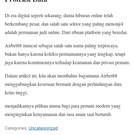
Di era digital seperti sekarang, dunia hiburan online telah
berkembang pesat, dan salah satu sektor yang paling menonjol
adalah permainan judi online. Dari ribuan platform yang beredar,
Airbet88 muncul sebagai salah satu nama paling terpercaya,
bukan hanya karena koleksi permainannya yang lengkap, tetapi
juga karena komitmennya terhadap keamanan dan privasi pemain.
Dalam artikel ini, kita akan membahas bagaimana Airbet88
menggabungkan keseruan bermain dengan perlindungan data
kelas tinggi,
menjadikannya pilihan utama bagi para pemain modern yang
menginginkan kenyamanan dan rasa aman saat bertaruh.
Categories:
Uncategorized