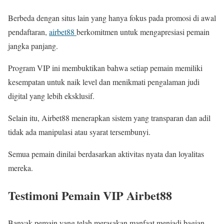
Berbeda dengan situs lain yang hanya fokus pada promosi di awal
pendaftaran,
airbet88
berkomitmen untuk mengapresiasi pemain
jangka panjang.
Program VIP ini membuktikan bahwa setiap pemain memiliki
kesempatan untuk naik level dan menikmati pengalaman judi
digital yang lebih eksklusif.
Selain itu, Airbet88 menerapkan sistem yang transparan dan adil
tidak ada manipulasi atau syarat tersembunyi.
Semua pemain dinilai berdasarkan aktivitas nyata dan loyalitas
mereka.
Testimoni Pemain VIP Airbet88
Banyak pemain yang telah merasakan manfaat menjadi bagian