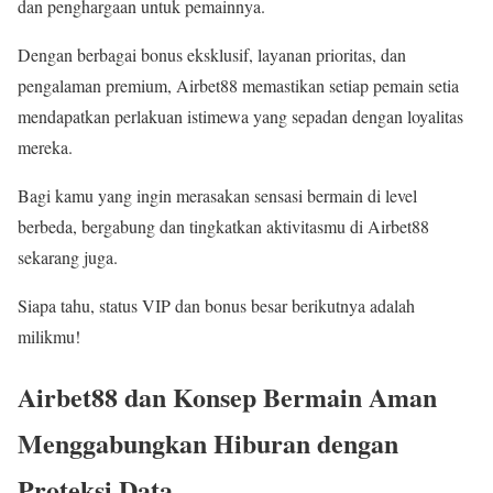
dan penghargaan untuk pemainnya.
Dengan berbagai bonus eksklusif, layanan prioritas, dan
pengalaman premium, Airbet88 memastikan setiap pemain setia
mendapatkan perlakuan istimewa yang sepadan dengan loyalitas
mereka.
Bagi kamu yang ingin merasakan sensasi bermain di level
berbeda, bergabung dan tingkatkan aktivitasmu di Airbet88
sekarang juga.
Siapa tahu, status VIP dan bonus besar berikutnya adalah
milikmu!
Airbet88 dan Konsep Bermain Aman
Menggabungkan Hiburan dengan
Proteksi Data