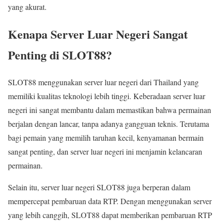
yang akurat.
Kenapa Server Luar Negeri Sangat
Penting di SLOT88?
SLOT88 menggunakan server luar negeri dari Thailand yang
memiliki kualitas teknologi lebih tinggi. Keberadaan server luar
negeri ini sangat membantu dalam memastikan bahwa permainan
berjalan dengan lancar, tanpa adanya gangguan teknis. Terutama
bagi pemain yang memilih taruhan kecil, kenyamanan bermain
sangat penting, dan server luar negeri ini menjamin kelancaran
permainan.
Selain itu, server luar negeri SLOT88 juga berperan dalam
mempercepat pembaruan data RTP. Dengan menggunakan server
yang lebih canggih, SLOT88 dapat memberikan pembaruan RTP