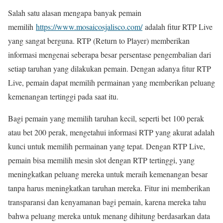
Salah satu alasan mengapa banyak pemain
memilih
https://www.mosaicosjalisco.com/
adalah fitur RTP Live
yang sangat berguna. RTP (Return to Player) memberikan
informasi mengenai seberapa besar persentase pengembalian dari
setiap taruhan yang dilakukan pemain. Dengan adanya fitur RTP
Live, pemain dapat memilih permainan yang memberikan peluang
kemenangan tertinggi pada saat itu.
Bagi pemain yang memilih taruhan kecil, seperti bet 100 perak
atau bet 200 perak, mengetahui informasi RTP yang akurat adalah
kunci untuk memilih permainan yang tepat. Dengan RTP Live,
pemain bisa memilih mesin slot dengan RTP tertinggi, yang
meningkatkan peluang mereka untuk meraih kemenangan besar
tanpa harus meningkatkan taruhan mereka. Fitur ini memberikan
transparansi dan kenyamanan bagi pemain, karena mereka tahu
bahwa peluang mereka untuk menang dihitung berdasarkan data