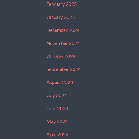
February 2025
January 2025
December 2024
November 2024
October 2024
September 2024
August 2024
July 2024
June 2024
May 2024
April 2024