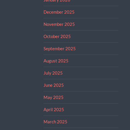
December 2025
November 2025
October 2025
September 2025
August 2025
July 2025
June 2025
May 2025
April 2025
March 2025