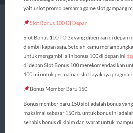
yaitu slot promo bersama game slot gampang m
Slot Bonus 100 Di Depan
Slot Bonus 100 TO 3x yang diberikan di depan
diambil kapan saja. Setelah kamu merampungka
untuk mengambil alih bonus 100 di depan ini
de
di depan Slot Bonus 100 merekomendasikan un
100 ini untuk permainan slot layaknya pragmatic
Bonus Member Baru 150
Bonus member baru 150 slot adalah bonus yang
maksimal sebesar 150 rb. untuk bonus ini adalah
sehabis bonus di klaim dan syarat untuk mampu