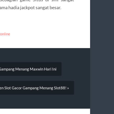
ama hadia jackpot sangat besar.
 online
e Gampang Menang Maxwin Hari Ini
en Slot Gacor Gampang Menang Slot88! »