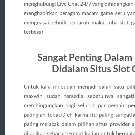
menghubungi Live Chat 24/7 yang dihidangkan ol
menghadirkan beragam macam game seru yan
menguasai tehnik bertaruh maka coba slot ga
terbesar.
Sangat Penting Dalam 
Didalam Situs Slot
Untuk kala ini sudah menjadi salah satu pili
maxwin sudah tersedia sebetulnya sangatl
membingungkan bagi seluruh par pemain pem
palinglah tepat.Oleh karna itu paling sangatl
paling melacak dalam pilihan situs provider 
dijadikan sebagai tempat kalian untuk bermain