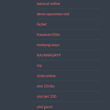
bakarat online
demo spaceman slot
ibcbet
Kawasan Elite
mahjong ways
RAJANAGA99
rtp
sicbo online
slot 10ribu
slot bet 200
slot gacor