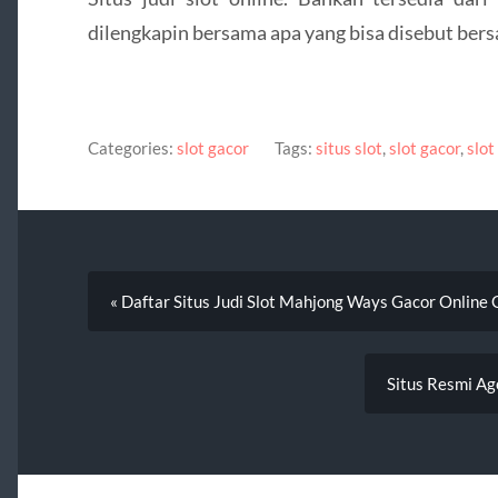
dilengkapin bersama apa yang bisa disebut bers
Categories:
slot gacor
Tags:
situs slot
,
slot gacor
,
slot
« Daftar Situs Judi Slot Mahjong Ways Gacor Onlin
Situs Resmi Ag