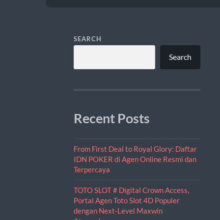
SEARCH
Search
Recent Posts
From First Deal to Royal Glory: Daftar
IDN POKER di Agen Online Resmi dan
Terpercaya
TOTO SLOT # Digital Crown Access,
Portal Agen Toto Slot 4D Populer
dengan Next-Level Maxwin