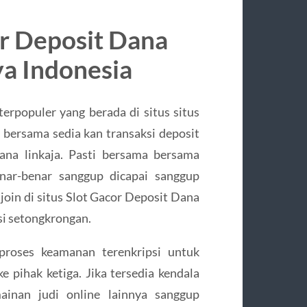
or Deposit Dana
a Indonesia
erpopuler yang berada di situs situs
bersama sedia kan transaksi deposit
ana linkaja. Pasti bersama bersama
nar-benar sanggup dicapai sanggup
join di situs Slot Gacor Deposit Dana
i setongkrongan.
roses keamanan terenkripsi untuk
e pihak ketiga. Jika tersedia kendala
inan judi online lainnya sanggup