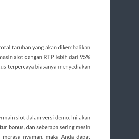
 total taruhan yang akan dikembalikan
mesin slot dengan RTP lebih dari 95%
us terpercaya biasanya menyediakan
main slot dalam versi demo. Ini akan
ur bonus, dan seberapa sering mesin
a merasa nyaman, maka Anda dapat