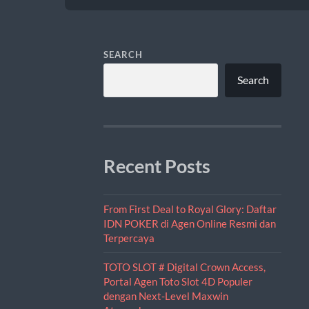
SEARCH
Search
Recent Posts
From First Deal to Royal Glory: Daftar
IDN POKER di Agen Online Resmi dan
Terpercaya
TOTO SLOT # Digital Crown Access,
Portal Agen Toto Slot 4D Populer
dengan Next-Level Maxwin