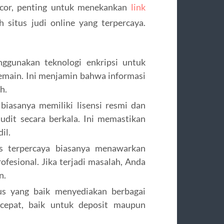
cor, penting untuk menekankan
link
situs judi online yang terpercaya.
nggunakan teknologi enkripsi untuk
emain. Ini menjamin bahwa informasi
h.
 biasanya memiliki lisensi resmi dan
dit secara berkala. Ini memastikan
il.
us terpercaya biasanya menawarkan
ofesional. Jika terjadi masalah, Anda
n.
tus yang baik menyediakan berbagai
epat, baik untuk deposit maupun