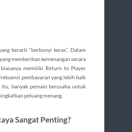
 yang berarti “berbunyi keras”. Dalam
lot yang memberikan kemenangan secara
 biasanya memiliki Return to Player
frekuensi pembayaran yang lebih baik
a itu, banyak pemain berusaha untuk
ningkatkan peluang menang.
aya Sangat Penting?