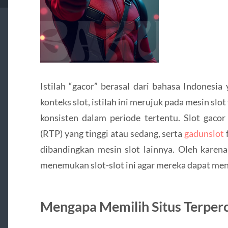
Istilah “gacor” berasal dari bahasa Indonesia
konteks slot, istilah ini merujuk pada mesin s
konsisten dalam periode tertentu. Slot gacor
(RTP) yang tinggi atau sedang, serta
gadunslot
dibandingkan mesin slot lainnya. Oleh karen
menemukan slot-slot ini agar mereka dapat me
Mengapa Memilih Situs Terperc