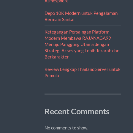
Atmosphere
Depo 10K Modern untuk Pengalaman
Bermain Santai
Ketegangan Persaingan Platform
Modern Membawa RAJANAGA99
Menuju Panggung Utama dengan
Strategi Akses yang Lebih Terarah dan
Berkarakter
Review Lengkap Thailand Server untuk
Pemula
Recent Comments
No comments to show.