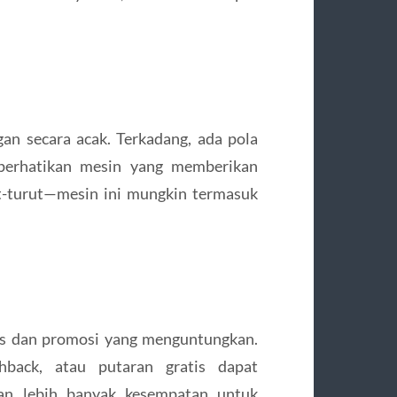
an secara acak. Terkadang, ada pola
perhatikan mesin yang memberikan
t-turut—mesin ini mungkin termasuk
nus dan promosi yang menguntungkan.
back, atau putaran gratis dapat
an lebih banyak kesempatan untuk