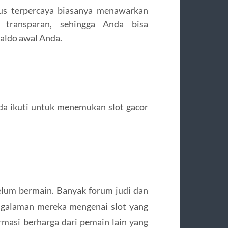
tus terpercaya biasanya menawarkan
transparan, sehingga Anda bisa
aldo awal Anda.
da ikuti untuk menemukan slot gacor
elum bermain. Banyak forum judi dan
ngalaman mereka mengenai slot yang
masi berharga dari pemain lain yang