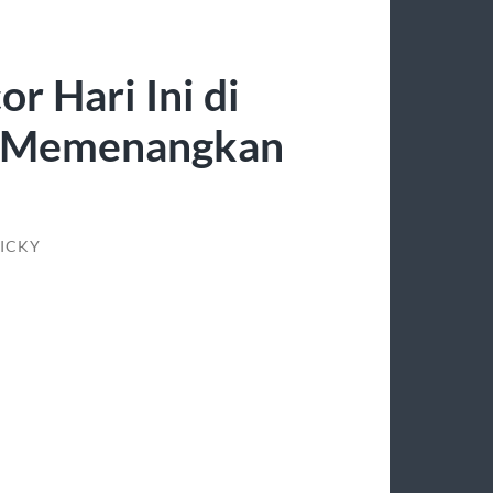
 Hari Ini di
an Memenangkan
TICKY