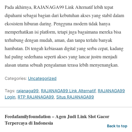
Pada akhirnya, RAJANAGA99 Link Alternatif lebih tepat
dipahami sebagai bagian dari kebutuhan akses yang stabil dalam
ekosistem hiburan daring. Pengguna modern tidak hanya
memperhatikan isi platform, tetapi juga bagaimana mereka bisa
terhubung dengan mudah, aman, dan tanpa terlalu banyak
hambatan. Di tengah kebiasaan digital yang serba cepat, kadang
hal paling sederhana seperti akses yang lancar justru menjadi
alasan utama sebuah pengalaman terasa lebih menyenangkan.
Categories:
Uncategorized
Tags:
rajanaga99
,
RAJANAGA99 Link Alternatif
,
RAJANAGA99
Login
,
RTP RAJANAGA99
,
Situs RAJANAGA99
Feedafamilyfoundation – Agen Judi Link Slot Gacor
Terpercaya di Indonesia
Back to top