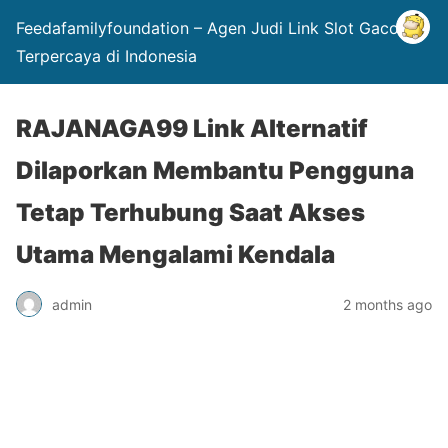
Feedafamilyfoundation – Agen Judi Link Slot Gacor
Terpercaya di Indonesia
RAJANAGA99 Link Alternatif
Dilaporkan Membantu Pengguna
Tetap Terhubung Saat Akses
Utama Mengalami Kendala
admin
2 months ago