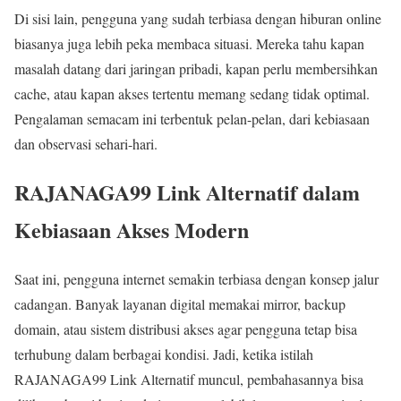
Di sisi lain, pengguna yang sudah terbiasa dengan hiburan online
biasanya juga lebih peka membaca situasi. Mereka tahu kapan
masalah datang dari jaringan pribadi, kapan perlu membersihkan
cache, atau kapan akses tertentu memang sedang tidak optimal.
Pengalaman semacam ini terbentuk pelan-pelan, dari kebiasaan
dan observasi sehari-hari.
RAJANAGA99 Link Alternatif dalam
Kebiasaan Akses Modern
Saat ini, pengguna internet semakin terbiasa dengan konsep jalur
cadangan. Banyak layanan digital memakai mirror, backup
domain, atau sistem distribusi akses agar pengguna tetap bisa
terhubung dalam berbagai kondisi. Jadi, ketika istilah
RAJANAGA99 Link Alternatif muncul, pembahasannya bisa