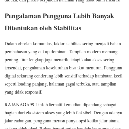
Pengalaman Pengguna Lebih Banyak
Ditentukan oleh Stabilitas
Dalam obrolan komunitas, faktor stabilitas sering menjadi bahan
pembahasan yang cukup dominan. Tampilan modern memang
penting, fitur lengkap juga menarik, tetapi kalau akses sering
tersendat, pengalaman keseluruhan bisa ikut menurun. Pengguna
digital sekarang cenderung lebih sensitif terhadap hambatan kecil
seperti loading panjang, halaman gagal terbuka, atau tampilan
yang tidak responsif.
RAJANAGA99 Link Alternatif kemudian dipandang sebagai
bagian dari ekosistem akses yang lebih fleksibel. Dengan adanya
jalur cadangan, pengguna merasa punya opsi ketika jalur utama
sedang tidak ideal. Bukan berarti setiap kendala langsung selesai