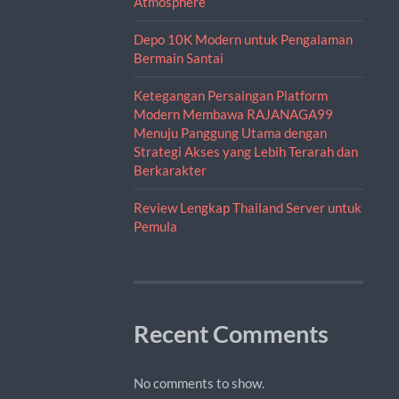
Atmosphere
Depo 10K Modern untuk Pengalaman
Bermain Santai
Ketegangan Persaingan Platform
Modern Membawa RAJANAGA99
Menuju Panggung Utama dengan
Strategi Akses yang Lebih Terarah dan
Berkarakter
Review Lengkap Thailand Server untuk
Pemula
Recent Comments
No comments to show.