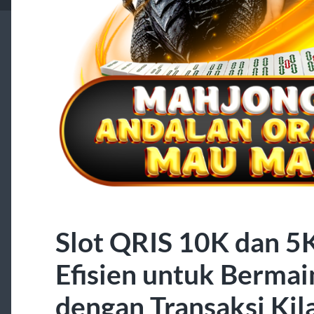
Slot QRIS 10K dan 5K
Efisien untuk Bermai
dengan Transaksi Kil