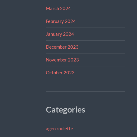
March 2024
February 2024
January 2024
December 2023
November 2023
October 2023
Categories
agen roulette