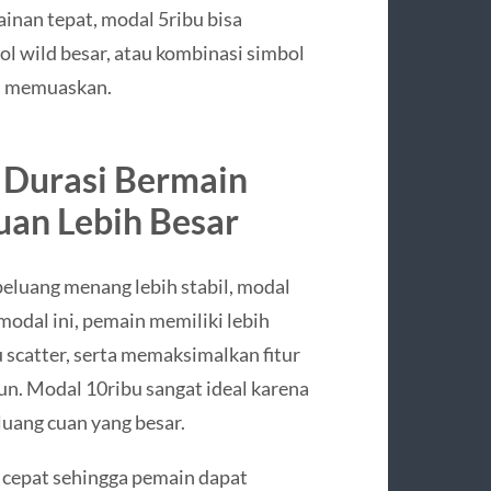
inan tepat, modal 5ribu bisa
ol wild besar, atau kombinasi simbol
n memuaskan.
 Durasi Bermain
uan Lebih Besar
peluang menang lebih stabil, modal
modal ini, pemain memiliki lebih
 scatter, serta memaksimalkan fitur
tun. Modal 10ribu sangat ideal karena
uang cuan yang besar.
 cepat sehingga pemain dapat