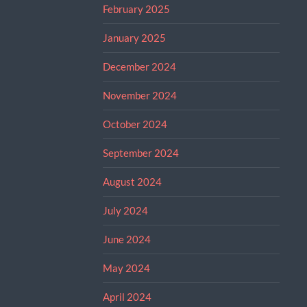
February 2025
January 2025
December 2024
November 2024
October 2024
September 2024
August 2024
July 2024
June 2024
May 2024
April 2024