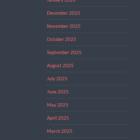
December 2025
November 2025
October 2025
September 2025
August 2025
July 2025
June 2025
May 2025
April 2025
March 2025