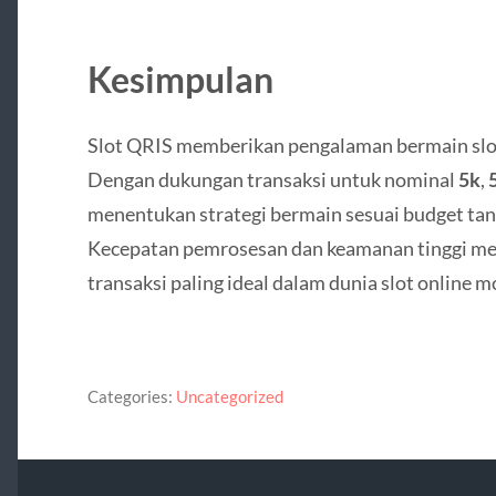
Kesimpulan
Slot QRIS memberikan pengalaman bermain slot
Dengan dukungan transaksi untuk nominal
5k
,
menentukan strategi bermain sesuai budget ta
Kecepatan pemrosesan dan keamanan tinggi me
transaksi paling ideal dalam dunia slot online m
Categories:
Uncategorized