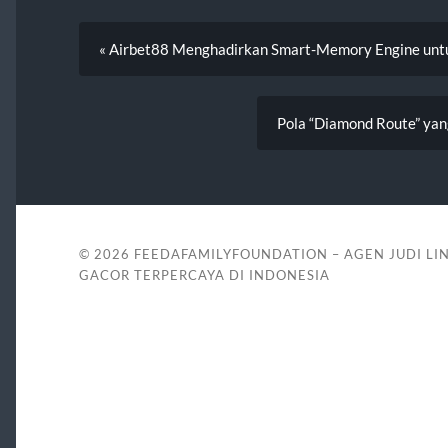
« Airbet88 Menghadirkan Smart-Memory Engine unt
Pola “Diamond Route” ya
© 2026
FEEDAFAMILYFOUNDATION – AGEN JUDI LIN
GACOR TERPERCAYA DI INDONESIA