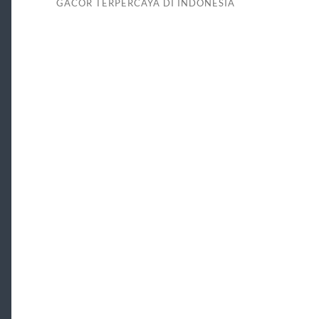
GACOR TERPERCAYA DI INDONESIA