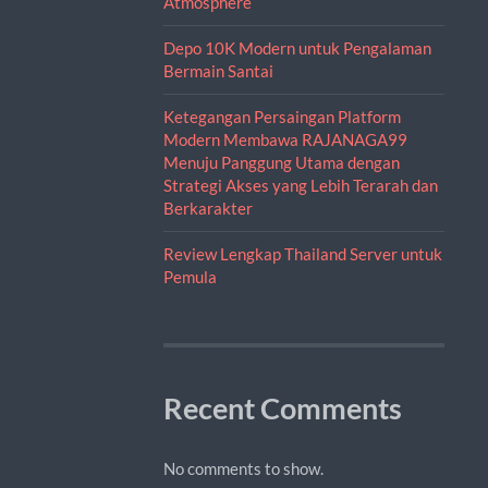
Atmosphere
Depo 10K Modern untuk Pengalaman
Bermain Santai
Ketegangan Persaingan Platform
Modern Membawa RAJANAGA99
Menuju Panggung Utama dengan
Strategi Akses yang Lebih Terarah dan
Berkarakter
Review Lengkap Thailand Server untuk
Pemula
Recent Comments
No comments to show.