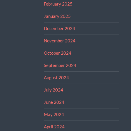
February 2025
January 2025
December 2024
November 2024
October 2024
September 2024
August 2024
July 2024
June 2024
May 2024
April 2024