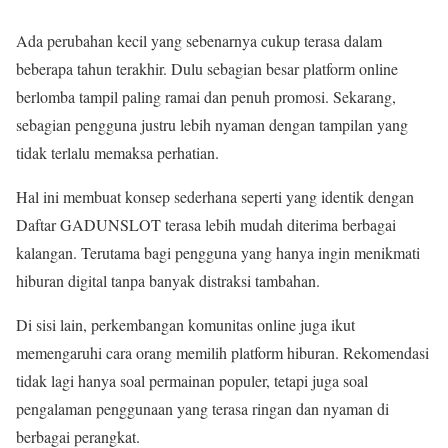
Ada perubahan kecil yang sebenarnya cukup terasa dalam
beberapa tahun terakhir. Dulu sebagian besar platform online
berlomba tampil paling ramai dan penuh promosi. Sekarang,
sebagian pengguna justru lebih nyaman dengan tampilan yang
tidak terlalu memaksa perhatian.
Hal ini membuat konsep sederhana seperti yang identik dengan
Daftar GADUNSLOT terasa lebih mudah diterima berbagai
kalangan. Terutama bagi pengguna yang hanya ingin menikmati
hiburan digital tanpa banyak distraksi tambahan.
Di sisi lain, perkembangan komunitas online juga ikut
memengaruhi cara orang memilih platform hiburan. Rekomendasi
tidak lagi hanya soal permainan populer, tetapi juga soal
pengalaman penggunaan yang terasa ringan dan nyaman di
berbagai perangkat.