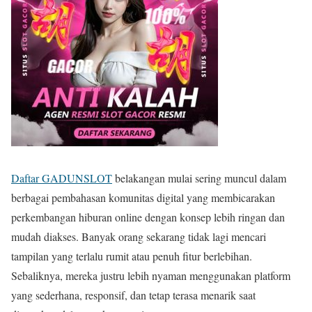
Daftar GADUNSLOT
belakangan mulai sering muncul dalam
berbagai pembahasan komunitas digital yang membicarakan
perkembangan hiburan online dengan konsep lebih ringan dan
mudah diakses. Banyak orang sekarang tidak lagi mencari
tampilan yang terlalu rumit atau penuh fitur berlebihan.
Sebaliknya, mereka justru lebih nyaman menggunakan platform
yang sederhana, responsif, dan tetap terasa menarik saat