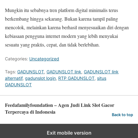
Mungkin itu sebabnya tren platform digital minimalis terus
berkembang hingga sekarang. Bukan karena tampil paling
mencolok, melainkan karena berhasil menyesuaikan diri dengan
kebiasaan pengguna internet modern yang lebih menyukai
sesuatu yang praktis, cepat, dan tidak berlebihan.
Categories:
Uncategorized
Tags:
GADUNSLOT
,
GADUNSLOT link
,
GADUNSLOT link
alternatif
,
gadunslot login
,
RTP GADUNSLOT
,
situs
GADUNSLOT
Feedafamilyfoundation – Agen Judi Link Slot Gacor
Terpercaya di Indonesia
Back to top
Exit mobile version