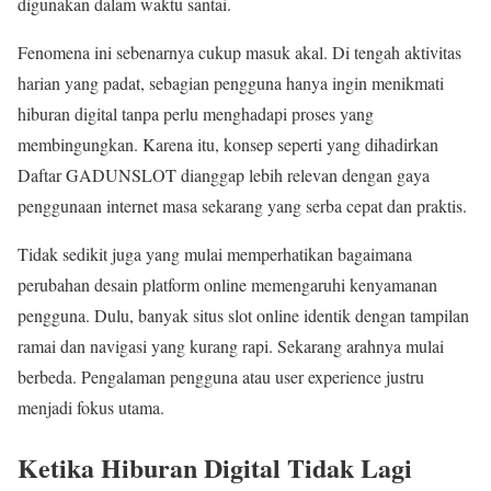
digunakan dalam waktu santai.
Fenomena ini sebenarnya cukup masuk akal. Di tengah aktivitas
harian yang padat, sebagian pengguna hanya ingin menikmati
hiburan digital tanpa perlu menghadapi proses yang
membingungkan. Karena itu, konsep seperti yang dihadirkan
Daftar GADUNSLOT dianggap lebih relevan dengan gaya
penggunaan internet masa sekarang yang serba cepat dan praktis.
Tidak sedikit juga yang mulai memperhatikan bagaimana
perubahan desain platform online memengaruhi kenyamanan
pengguna. Dulu, banyak situs slot online identik dengan tampilan
ramai dan navigasi yang kurang rapi. Sekarang arahnya mulai
berbeda. Pengalaman pengguna atau user experience justru
menjadi fokus utama.
Ketika Hiburan Digital Tidak Lagi