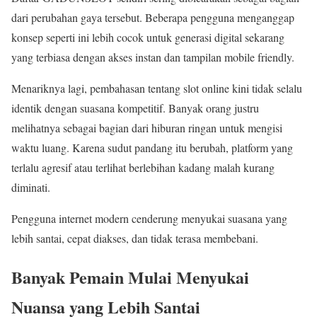
dari perubahan gaya tersebut. Beberapa pengguna menganggap
konsep seperti ini lebih cocok untuk generasi digital sekarang
yang terbiasa dengan akses instan dan tampilan mobile friendly.
Menariknya lagi, pembahasan tentang slot online kini tidak selalu
identik dengan suasana kompetitif. Banyak orang justru
melihatnya sebagai bagian dari hiburan ringan untuk mengisi
waktu luang. Karena sudut pandang itu berubah, platform yang
terlalu agresif atau terlihat berlebihan kadang malah kurang
diminati.
Pengguna internet modern cenderung menyukai suasana yang
lebih santai, cepat diakses, dan tidak terasa membebani.
Banyak Pemain Mulai Menyukai
Nuansa yang Lebih Santai