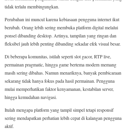
tidak terlalu membingungkan.
Perubahan ini muncul karena kebiasaan pengguna internet ikut
berubah. Orang lebih sering membuka platform digital melalui
ponsel dibanding desktop. Artinya, tampilan yang ringan dan
fleksibel jauh lebih penting dibanding sekadar efek visual besar.
Di beberapa komunitas, istilah seperti slot gacor, RTP live,
permainan pragmatic, hingga game bertema modern memang
masih sering dibahas. Namun menariknya, banyak pembicaraan
sekarang tidak hanya fokus pada hasil permainan. Pengguna
mulai memperhatikan faktor kenyamanan, kestabilan server,
hingga kemudahan navigasi.
Itulah mengapa platform yang tampil simpel tetapi responsif
sering mendapatkan perhatian lebih cepat di kalangan pengguna
aktif.