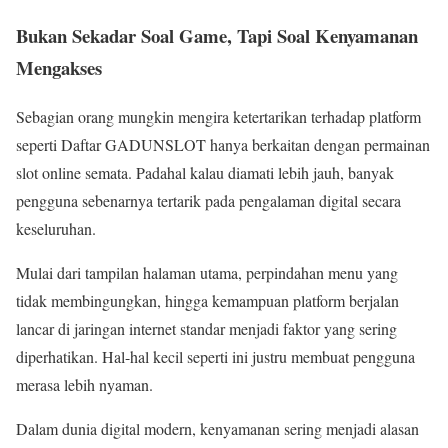
Bukan Sekadar Soal Game, Tapi Soal Kenyamanan
Mengakses
Sebagian orang mungkin mengira ketertarikan terhadap platform
seperti Daftar GADUNSLOT hanya berkaitan dengan permainan
slot online semata. Padahal kalau diamati lebih jauh, banyak
pengguna sebenarnya tertarik pada pengalaman digital secara
keseluruhan.
Mulai dari tampilan halaman utama, perpindahan menu yang
tidak membingungkan, hingga kemampuan platform berjalan
lancar di jaringan internet standar menjadi faktor yang sering
diperhatikan. Hal-hal kecil seperti ini justru membuat pengguna
merasa lebih nyaman.
Dalam dunia digital modern, kenyamanan sering menjadi alasan