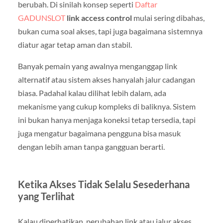
berubah. Di sinilah konsep seperti
Daftar
GADUNSLOT
link access control
mulai sering dibahas,
bukan cuma soal akses, tapi juga bagaimana sistemnya
diatur agar tetap aman dan stabil.
Banyak pemain yang awalnya menganggap link
alternatif atau sistem akses hanyalah jalur cadangan
biasa. Padahal kalau dilihat lebih dalam, ada
mekanisme yang cukup kompleks di baliknya. Sistem
ini bukan hanya menjaga koneksi tetap tersedia, tapi
juga mengatur bagaimana pengguna bisa masuk
dengan lebih aman tanpa gangguan berarti.
Ketika Akses Tidak Selalu Sesederhana
yang Terlihat
Kalau diperhatikan, perubahan link atau jalur akses