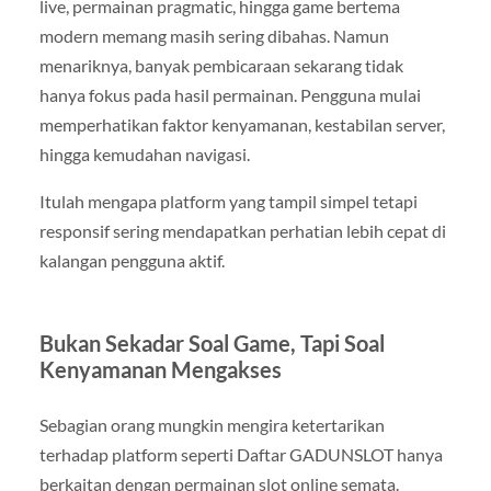
live, permainan pragmatic, hingga game bertema
modern memang masih sering dibahas. Namun
menariknya, banyak pembicaraan sekarang tidak
hanya fokus pada hasil permainan. Pengguna mulai
memperhatikan faktor kenyamanan, kestabilan server,
hingga kemudahan navigasi.
Itulah mengapa platform yang tampil simpel tetapi
responsif sering mendapatkan perhatian lebih cepat di
kalangan pengguna aktif.
Bukan Sekadar Soal Game, Tapi Soal
Kenyamanan Mengakses
Sebagian orang mungkin mengira ketertarikan
terhadap platform seperti Daftar GADUNSLOT hanya
berkaitan dengan permainan slot online semata.