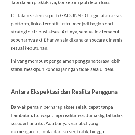
Tapi dalam praktiknya, konsep ini jauh lebih luas.
Di dalam sistem seperti GADUNSLOT login atau akses
platform, link alternatif justru menjadi bagian dari
strategi distribusi akses. Artinya, semua link tersebut
sebenarnya aktif, hanya saja digunakan secara dinamis
sesuai kebutuhan.
Ini yang membuat pengalaman pengguna terasa lebih
stabil, meskipun kondisi jaringan tidak selalu ideal.
Antara Ekspektasi dan Realita Pengguna
Banyak pemain berharap akses selalu cepat tanpa
hambatan. Itu wajar. Tapi realitanya, dunia digital tidak
sesederhana itu. Ada banyak variabel yang
memengaruhi, mulai dari server, trafik, hingga