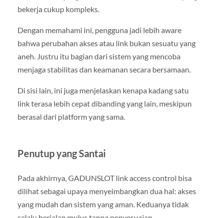
bekerja cukup kompleks.
Dengan memahami ini, pengguna jadi lebih aware
bahwa perubahan akses atau link bukan sesuatu yang
aneh. Justru itu bagian dari sistem yang mencoba
menjaga stabilitas dan keamanan secara bersamaan.
Di sisi lain, ini juga menjelaskan kenapa kadang satu
link terasa lebih cepat dibanding yang lain, meskipun
berasal dari platform yang sama.
Penutup yang Santai
Pada akhirnya, GADUNSLOT link access control bisa
dilihat sebagai upaya menyeimbangkan dua hal: akses
yang mudah dan sistem yang aman. Keduanya tidak
selalu berjalan mulus tanpa penyesuaian.