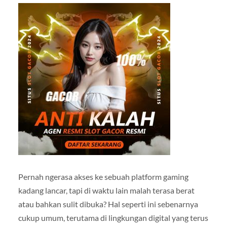
Pernah ngerasa akses ke sebuah platform gaming
kadang lancar, tapi di waktu lain malah terasa berat
atau bahkan sulit dibuka? Hal seperti ini sebenarnya
cukup umum, terutama di lingkungan digital yang terus