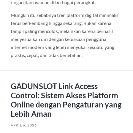
ringan dan nyaman di berbagai perangkat.
Mungkin itu sebabnya tren platform digital minimalis
terus berkembang hingga sekarang. Bukan karena
tampil paling mencolok, melainkan karena berhasil
menyesuaikan diri dengan kebiasaan pengguna
internet modern yang lebih menyukai sesuatu yang
praktis, cepat, dan tidak berlebihan.
GADUNSLOT Link Access
Control: Sistem Akses Platform
Online dengan Pengaturan yang
Lebih Aman
APRIL 6, 2026