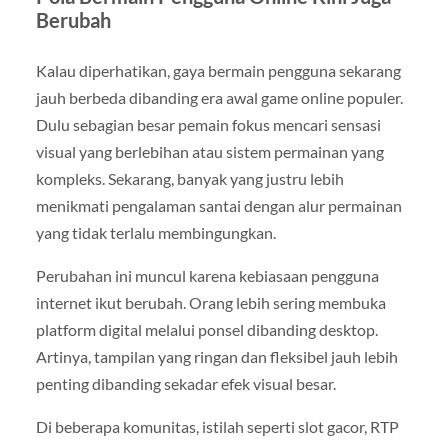
Berubah
Kalau diperhatikan, gaya bermain pengguna sekarang
jauh berbeda dibanding era awal game online populer.
Dulu sebagian besar pemain fokus mencari sensasi
visual yang berlebihan atau sistem permainan yang
kompleks. Sekarang, banyak yang justru lebih
menikmati pengalaman santai dengan alur permainan
yang tidak terlalu membingungkan.
Perubahan ini muncul karena kebiasaan pengguna
internet ikut berubah. Orang lebih sering membuka
platform digital melalui ponsel dibanding desktop.
Artinya, tampilan yang ringan dan fleksibel jauh lebih
penting dibanding sekadar efek visual besar.
Di beberapa komunitas, istilah seperti slot gacor, RTP