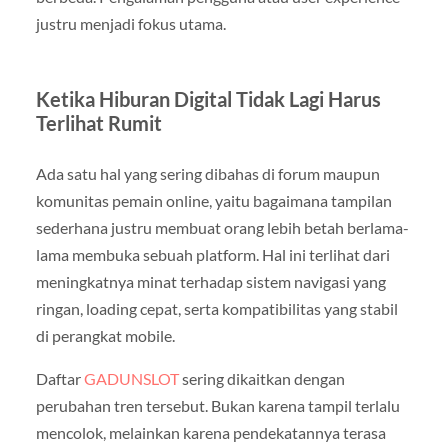
justru menjadi fokus utama.
Ketika Hiburan Digital Tidak Lagi Harus
Terlihat Rumit
Ada satu hal yang sering dibahas di forum maupun
komunitas pemain online, yaitu bagaimana tampilan
sederhana justru membuat orang lebih betah berlama-
lama membuka sebuah platform. Hal ini terlihat dari
meningkatnya minat terhadap sistem navigasi yang
ringan, loading cepat, serta kompatibilitas yang stabil
di perangkat mobile.
Daftar
GADUNSLOT
sering dikaitkan dengan
perubahan tren tersebut. Bukan karena tampil terlalu
mencolok, melainkan karena pendekatannya terasa