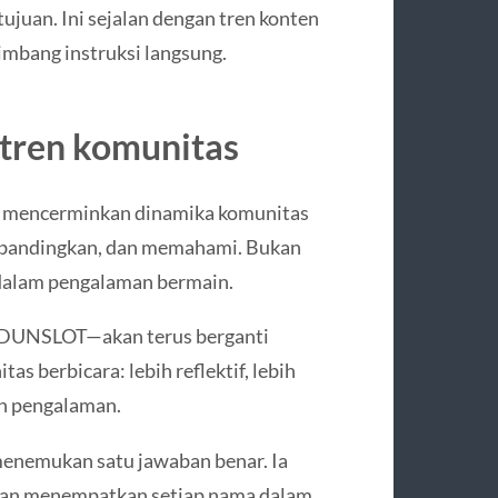
ujuan. Ini sejalan dengan tren konten
imbang instruksi langsung.
 tren komunitas
acor mencerminkan dinamika komunitas
membandingkan, dan memahami. Bukan
” dalam pengalaman bermain.
DUNSLOT—akan terus berganti
as berbicara: lebih reflektif, lebih
an pengalaman.
menemukan satu jawaban benar. Ia
dan menempatkan setiap nama dalam