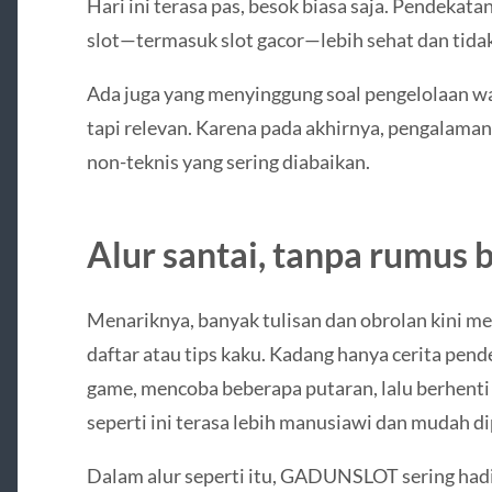
Hari ini terasa pas, besok biasa saja. Pendeka
slot—termasuk slot gacor—lebih sehat dan tidak
Ada juga yang menyinggung soal pengelolaan wa
tapi relevan. Karena pada akhirnya, pengalama
non-teknis yang sering diabaikan.
Alur santai, tanpa rumus 
Menariknya, banyak tulisan dan obrolan kini mem
daftar atau tips kaku. Kadang hanya cerita pe
game, mencoba beberapa putaran, lalu berhenti 
seperti ini terasa lebih manusiawi dan mudah d
Dalam alur seperti itu, GADUNSLOT sering hadir