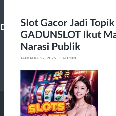
Slot Gacor Jadi Topik
DATION
GADUNSLOT Ikut Ma
Narasi Publik
JANUARY 27, 2026
/
ADMIN