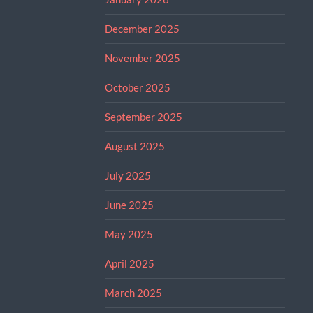
December 2025
November 2025
October 2025
September 2025
August 2025
July 2025
June 2025
May 2025
April 2025
March 2025