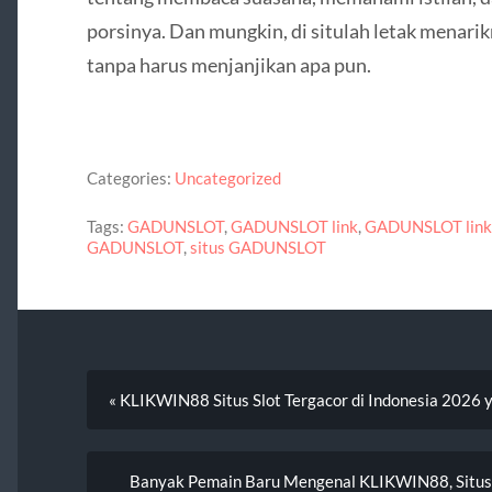
porsinya. Dan mungkin, di situlah letak menari
tanpa harus menjanjikan apa pun.
Categories:
Uncategorized
Tags:
GADUNSLOT
,
GADUNSLOT link
,
GADUNSLOT link a
GADUNSLOT
,
situs GADUNSLOT
« KLIKWIN88 Situs Slot Tergacor di Indonesia 2026
Banyak Pemain Baru Mengenal KLIKWIN88, Situs