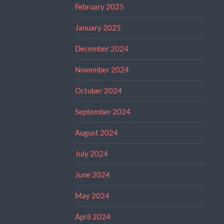
February 2025
January 2025
December 2024
November 2024
October 2024
September 2024
August 2024
July 2024
June 2024
May 2024
April 2024