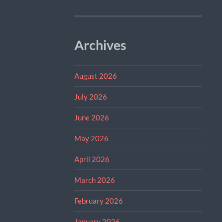
Archives
August 2026
July 2026
June 2026
May 2026
April 2026
March 2026
February 2026
January 2026