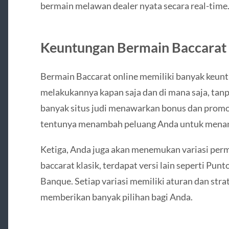
bermain melawan dealer nyata secara real-time
Keuntungan Bermain Baccarat
Bermain Baccarat online memiliki banyak keun
melakukannya kapan saja dan di mana saja, tanpa 
banyak situs judi menawarkan bonus dan promo
tentunya menambah peluang Anda untuk mena
Ketiga, Anda juga akan menemukan variasi perm
baccarat klasik, terdapat versi lain seperti Pun
Banque. Setiap variasi memiliki aturan dan strat
memberikan banyak pilihan bagi Anda.