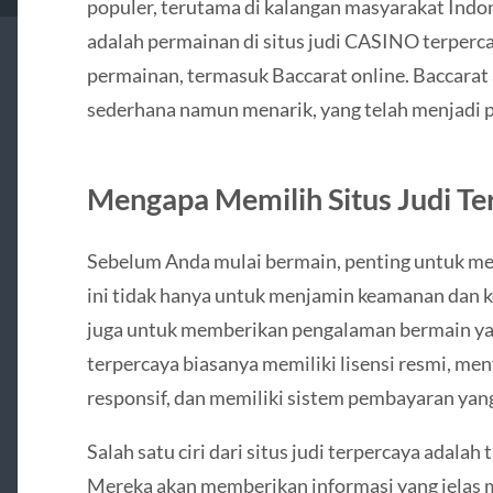
populer, terutama di kalangan masyarakat Indon
adalah permainan di situs judi CASINO terperc
permainan, termasuk Baccarat online. Baccarat
sederhana namun menarik, yang telah menjadi p
Mengapa Memilih Situs Judi Te
Sebelum Anda mulai bermain, penting untuk m
ini tidak hanya untuk menjamin keamanan dan 
juga untuk memberikan pengalaman bermain yan
terpercaya biasanya memiliki lisensi resmi, me
responsif, dan memiliki sistem pembayaran yan
Salah satu ciri dari situs judi terpercaya adala
Mereka akan memberikan informasi yang jelas 