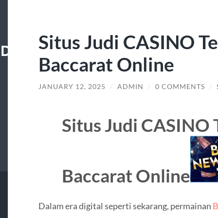
Situs Judi CASINO T
DATION
Baccarat Online
JANUARY 12, 2025
/
ADMIN
/
0 COMMENTS
/
Situs Judi CASINO 
Baccarat Online
Dalam era digital seperti sekarang, permainan
B