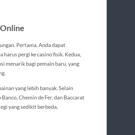
.
 Online
tungan. Pertama, Anda dapat
harus pergi ke casino fisik. Kedua,
si menarik bagi pemain baru, yang
ng.
ainan yang lebih banyak. Selain
to Banco, Chemin de Fer, dan Baccarat
egi yang sedikit berbeda,