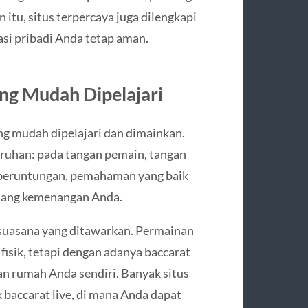
itu, situs terpercaya juga dilengkapi
si pribadi Anda tetap aman.
ng Mudah Dipelajari
ng mudah dipelajari dan dimainkan.
aruhan: pada tangan pemain, tangan
keberuntungan, pemahaman yang baik
luang kemenangan Anda.
 suasana yang ditawarkan. Permainan
 fisik, tetapi dengan adanya baccarat
n rumah Anda sendiri. Banyak situs
 baccarat live, di mana Anda dapat