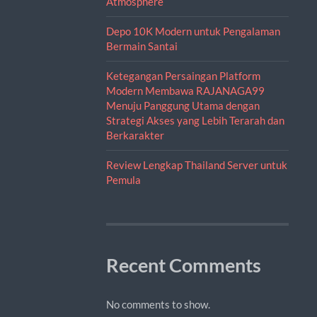
Atmosphere
Depo 10K Modern untuk Pengalaman
Bermain Santai
Ketegangan Persaingan Platform
Modern Membawa RAJANAGA99
Menuju Panggung Utama dengan
Strategi Akses yang Lebih Terarah dan
Berkarakter
Review Lengkap Thailand Server untuk
Pemula
Recent Comments
No comments to show.