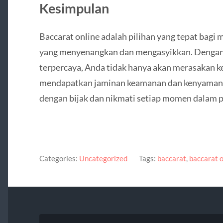
Kesimpulan
Baccarat online adalah pilihan yang tepat bagi
yang menyenangkan dan mengasyikkan. Dengan
terpercaya, Anda tidak hanya akan merasakan k
mendapatkan jaminan keamanan dan kenyamanan
dengan bijak dan nikmati setiap momen dalam 
Categories:
Uncategorized
Tags:
baccarat
,
baccarat o