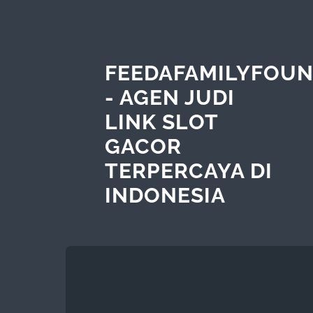
FEEDAFAMILYFOUN
- AGEN JUDI
LINK SLOT
GACOR
TERPERCAYA DI
INDONESIA